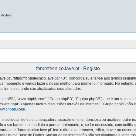
digitais
forumtecnico.iave.pt - Registo
iave.pt”, “https://forumtecnico.iave.pt:443”), concorda sujeitar-se aos termos segui
quer momento e vamos fazer o nosso melhor para mantê-lo informado. No entanto, 
stes termos quando são atualizados e/ou alterados.
re phpBB”, “www.phpbb.com”, “Grupo phpBB”, “Equipa phpBB”) que é um sistema de 
oftware phpBB apenas facilita discussões através da Internet. O Grupo phpBB não
/www.phpbb.com/
.
nsultuosa, de ódio, ameaçadora, sexualmente tendenciosa ou qualquer outro mater
vá-lo a ser banido de imediato e permanentemente, e, se for necessário, com notifi
da que “forumtecnico.iave.pt” tem o direito de remover, editar, mover ou encerra
adas numa Base de Dados. Apesar desta informação não ser divulgada a terceiros