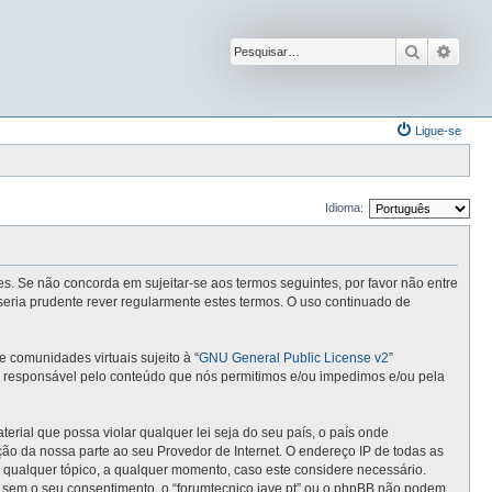
Pesquisar
Pesqu
Ligue-se
Idioma:
ntes. Se não concorda em sujeitar-se aos termos seguintes, por favor não entre
seria prudente rever regularmente estes termos. O uso continuado de
comunidades virtuais sujeito à “
GNU General Public License v2
”
 é responsável pelo conteúdo que nós permitimos e/ou impedimos e/ou pela
ial que possa violar qualquer lei seja do seu país, o país onde
cação da nossa parte ao seu Provedor de Internet. O endereço IP de todas as
r qualquer tópico, a qualquer momento, caso este considere necessário.
 sem o seu consentimento, o “forumtecnico.iave.pt” ou o phpBB não podem