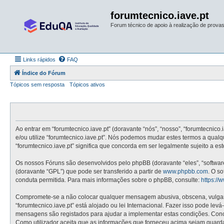
forumtecnico.iave.pt
Forum técnico de apoio à realização de provas 
Links rápidos
FAQ
Índice do Fórum
Tópicos sem resposta
Tópicos ativos
Ao entrar em “forumtecnico.iave.pt” (doravante “nós”, “nosso”, “forumtecnico.
e/ou utilize “forumtecnico.iave.pt”. Nós podemos mudar estes termos a qual
“forumtecnico.iave.pt” significa que concorda em ser legalmente sujeito a e
Os nossos Fóruns são desenvolvidos pelo phpBB (doravante “eles”, “softwa
(doravante “GPL”) que pode ser transferido a partir de
www.phpbb.com
. O s
conduta permitida. Para mais informações sobre o phpBB, consulte:
https:/
Compromete-se a não colocar qualquer mensagem abusiva, obscena, vulgar, i
“forumtecnico.iave.pt” está alojado ou lei Internacional. Fazer isso pode le
mensagens são registados para ajudar a implementar estas condições. Concor
Como utilizador aceita que as informações que forneceu acima sejam guard