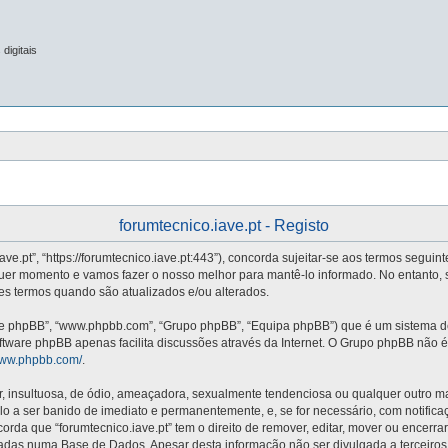
digitais
forumtecnico.iave.pt - Registo
iave.pt”, “https://forumtecnico.iave.pt:443”), concorda sujeitar-se aos termos segui
quer momento e vamos fazer o nosso melhor para mantê-lo informado. No entanto, 
stes termos quando são atualizados e/ou alterados.
re phpBB”, “www.phpbb.com”, “Grupo phpBB”, “Equipa phpBB”) que é um sistema de 
oftware phpBB apenas facilita discussões através da Internet. O Grupo phpBB não
/www.phpbb.com/
.
nsultuosa, de ódio, ameaçadora, sexualmente tendenciosa ou qualquer outro mater
vá-lo a ser banido de imediato e permanentemente, e, se for necessário, com notifi
da que “forumtecnico.iave.pt” tem o direito de remover, editar, mover ou encerra
adas numa Base de Dados. Apesar desta informação não ser divulgada a terceiros