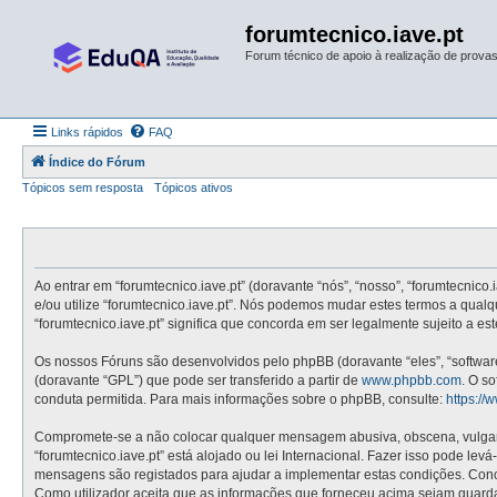
forumtecnico.iave.pt
Forum técnico de apoio à realização de provas 
Links rápidos
FAQ
Índice do Fórum
Tópicos sem resposta
Tópicos ativos
Ao entrar em “forumtecnico.iave.pt” (doravante “nós”, “nosso”, “forumtecnico.
e/ou utilize “forumtecnico.iave.pt”. Nós podemos mudar estes termos a qual
“forumtecnico.iave.pt” significa que concorda em ser legalmente sujeito a e
Os nossos Fóruns são desenvolvidos pelo phpBB (doravante “eles”, “softwa
(doravante “GPL”) que pode ser transferido a partir de
www.phpbb.com
. O s
conduta permitida. Para mais informações sobre o phpBB, consulte:
https:/
Compromete-se a não colocar qualquer mensagem abusiva, obscena, vulgar, i
“forumtecnico.iave.pt” está alojado ou lei Internacional. Fazer isso pode le
mensagens são registados para ajudar a implementar estas condições. Concor
Como utilizador aceita que as informações que forneceu acima sejam guard