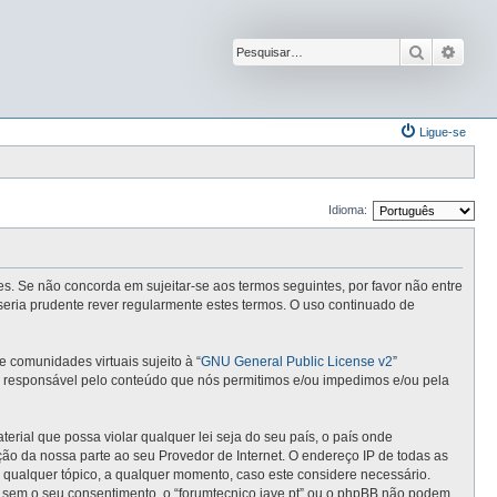
Pesquisar
Pesqu
Ligue-se
Idioma:
ntes. Se não concorda em sujeitar-se aos termos seguintes, por favor não entre
seria prudente rever regularmente estes termos. O uso continuado de
comunidades virtuais sujeito à “
GNU General Public License v2
”
 é responsável pelo conteúdo que nós permitimos e/ou impedimos e/ou pela
ial que possa violar qualquer lei seja do seu país, o país onde
cação da nossa parte ao seu Provedor de Internet. O endereço IP de todas as
r qualquer tópico, a qualquer momento, caso este considere necessário.
 sem o seu consentimento, o “forumtecnico.iave.pt” ou o phpBB não podem