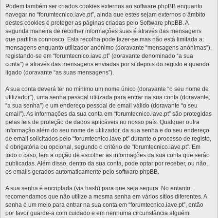
Podem também ser criados cookies externos ao software phpBB enquanto
navegar no “forumtecnico.iave.pt”, ainda que estes sejam externos o âmbito
destes cookies é proteger as páginas criadas pelo Software phpBB. A
segunda maneira de recolher informações suas é através das mensagens
que partilha connosco. Esta recolha pode fazer-se mas não está limitada a:
mensagens enquanto utilizador anónimo (doravante “mensagens anónimas”),
registando-se em “forumtecnico.iave.pt” (doravante denominado “a sua
conta”) e através das mensagens enviadas por si depois do registo e quando
ligado (doravante “as suas mensagens”).
A sua conta deverá ter no mínimo um nome único (doravante “o seu nome de
utilizador”), uma senha pessoal utilizada para entrar na sua conta (doravante,
“a sua senha”) e um endereço pessoal de email válido (doravante “o seu
email”). As informações da sua conta em “forumtecnico.iave.pt” são protegidas
pelas leis de proteção de dados aplicáveis no nosso país. Qualquer outra
informação além do seu nome de utilizador, da sua senha e do seu endereço
de email solicitados pelo “forumtecnico.iave.pt” durante o processo de registo,
é obrigatória ou opcional, segundo o critério de “forumtecnico.iave.pt”. Em
todo o caso, tem a opção de escolher as informações da sua conta que serão
publicadas. Além disso, dentro da sua conta, pode optar por receber, ou não,
os emails gerados automaticamente pelo software phpBB.
A sua senha é encriptada (via hash) para que seja segura. No entanto,
recomendamos que não utilize a mesma senha em vários sítios diferentes. A
senha é um meio para entrar na sua conta em “forumtecnico.iave.pt”, então
por favor guarde-a com cuidado e em nenhuma circunstância alguém