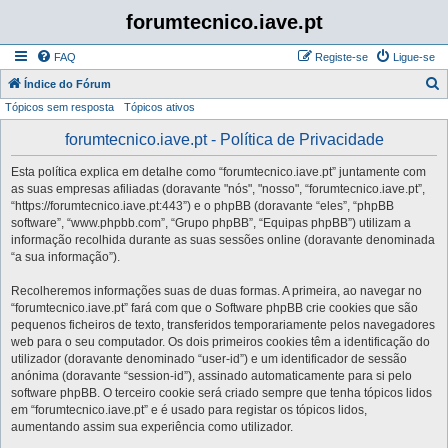
forumtecnico.iave.pt
FAQ
Registe-se
Ligue-se
P
Índice do Fórum
Tópicos sem resposta
Tópicos ativos
e
s
forumtecnico.iave.pt - Política de Privacidade
q
Esta política explica em detalhe como “forumtecnico.iave.pt” juntamente com
u
as suas empresas afiliadas (doravante "nós", "nosso", “forumtecnico.iave.pt”,
i
“https://forumtecnico.iave.pt:443”) e o phpBB (doravante “eles”, “phpBB
software”, “www.phpbb.com”, “Grupo phpBB”, “Equipas phpBB”) utilizam a
s
informação recolhida durante as suas sessões online (doravante denominada
a
“a sua informação”).
r
Recolheremos informações suas de duas formas. A primeira, ao navegar no
“forumtecnico.iave.pt” fará com que o Software phpBB crie cookies que são
pequenos ficheiros de texto, transferidos temporariamente pelos navegadores
web para o seu computador. Os dois primeiros cookies têm a identificação do
utilizador (doravante denominado “user-id”) e um identificador de sessão
anónima (doravante “session-id”), assinado automaticamente para si pelo
software phpBB. O terceiro cookie será criado sempre que tenha tópicos lidos
em “forumtecnico.iave.pt” e é usado para registar os tópicos lidos,
aumentando assim sua experiência como utilizador.