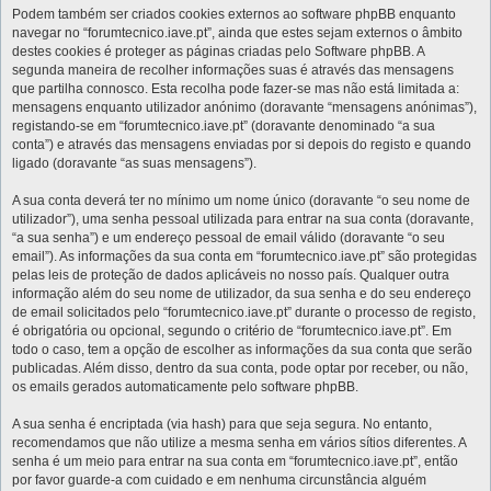
Podem também ser criados cookies externos ao software phpBB enquanto
navegar no “forumtecnico.iave.pt”, ainda que estes sejam externos o âmbito
destes cookies é proteger as páginas criadas pelo Software phpBB. A
segunda maneira de recolher informações suas é através das mensagens
que partilha connosco. Esta recolha pode fazer-se mas não está limitada a:
mensagens enquanto utilizador anónimo (doravante “mensagens anónimas”),
registando-se em “forumtecnico.iave.pt” (doravante denominado “a sua
conta”) e através das mensagens enviadas por si depois do registo e quando
ligado (doravante “as suas mensagens”).
A sua conta deverá ter no mínimo um nome único (doravante “o seu nome de
utilizador”), uma senha pessoal utilizada para entrar na sua conta (doravante,
“a sua senha”) e um endereço pessoal de email válido (doravante “o seu
email”). As informações da sua conta em “forumtecnico.iave.pt” são protegidas
pelas leis de proteção de dados aplicáveis no nosso país. Qualquer outra
informação além do seu nome de utilizador, da sua senha e do seu endereço
de email solicitados pelo “forumtecnico.iave.pt” durante o processo de registo,
é obrigatória ou opcional, segundo o critério de “forumtecnico.iave.pt”. Em
todo o caso, tem a opção de escolher as informações da sua conta que serão
publicadas. Além disso, dentro da sua conta, pode optar por receber, ou não,
os emails gerados automaticamente pelo software phpBB.
A sua senha é encriptada (via hash) para que seja segura. No entanto,
recomendamos que não utilize a mesma senha em vários sítios diferentes. A
senha é um meio para entrar na sua conta em “forumtecnico.iave.pt”, então
por favor guarde-a com cuidado e em nenhuma circunstância alguém