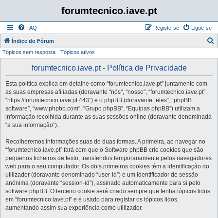
forumtecnico.iave.pt
FAQ
Registe-se
Ligue-se
P
Índice do Fórum
Tópicos sem resposta
Tópicos ativos
e
s
forumtecnico.iave.pt - Política de Privacidade
q
Esta política explica em detalhe como “forumtecnico.iave.pt” juntamente com
u
as suas empresas afiliadas (doravante "nós", "nosso", “forumtecnico.iave.pt”,
i
“https://forumtecnico.iave.pt:443”) e o phpBB (doravante “eles”, “phpBB
software”, “www.phpbb.com”, “Grupo phpBB”, “Equipas phpBB”) utilizam a
s
informação recolhida durante as suas sessões online (doravante denominada
a
“a sua informação”).
r
Recolheremos informações suas de duas formas. A primeira, ao navegar no
“forumtecnico.iave.pt” fará com que o Software phpBB crie cookies que são
pequenos ficheiros de texto, transferidos temporariamente pelos navegadores
web para o seu computador. Os dois primeiros cookies têm a identificação do
utilizador (doravante denominado “user-id”) e um identificador de sessão
anónima (doravante “session-id”), assinado automaticamente para si pelo
software phpBB. O terceiro cookie será criado sempre que tenha tópicos lidos
em “forumtecnico.iave.pt” e é usado para registar os tópicos lidos,
aumentando assim sua experiência como utilizador.