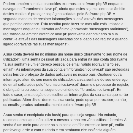
Podem também ser criados cookies externos ao software phpBB enquanto
navegar no “forumtecnico.iave.pt”, ainda que estes sejam externos o âmbito
destes cookies é proteger as páginas criadas pelo Software phpBB. A
segunda maneira de recolher informações suas é através das mensagens
que partilha connosco. Esta recolha pode fazer-se mas não está limitada a:
mensagens enquanto utilizador anónimo (doravante “mensagens anónimas”),
registando-se em “forumtecnico.iave.pt” (doravante denominado “a sua
conta”) e através das mensagens enviadas por si depois do registo e quando
ligado (doravante “as suas mensagens”).
A sua conta deverá ter no mínimo um nome único (doravante “o seu nome de
utilizador”), uma senha pessoal utilizada para entrar na sua conta (doravante,
“a sua senha”) e um endereço pessoal de email válido (doravante “o seu
email”). As informações da sua conta em “forumtecnico.iave.pt” são protegidas
pelas leis de proteção de dados aplicáveis no nosso país. Qualquer outra
informação além do seu nome de utilizador, da sua senha e do seu endereço
de email solicitados pelo “forumtecnico.iave.pt” durante o processo de registo,
é obrigatória ou opcional, segundo o critério de “forumtecnico.iave.pt”. Em
todo o caso, tem a opção de escolher as informações da sua conta que serão
publicadas. Além disso, dentro da sua conta, pode optar por receber, ou não,
os emails gerados automaticamente pelo software phpBB.
A sua senha é encriptada (via hash) para que seja segura. No entanto,
recomendamos que não utilize a mesma senha em vários sítios diferentes. A
senha é um meio para entrar na sua conta em “forumtecnico.iave.pt”, então
por favor guarde-a com cuidado e em nenhuma circunstância alguém