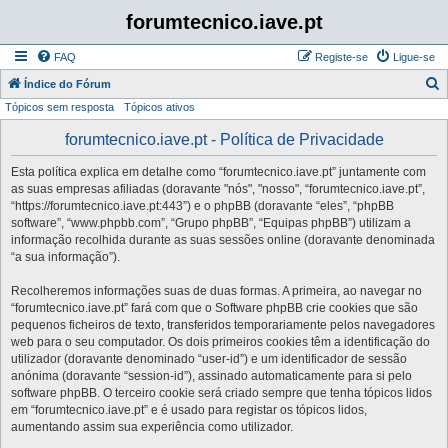
forumtecnico.iave.pt
FAQ
Registe-se
Ligue-se
P
Índice do Fórum
Tópicos sem resposta
Tópicos ativos
e
s
forumtecnico.iave.pt - Política de Privacidade
q
Esta política explica em detalhe como “forumtecnico.iave.pt” juntamente com
u
as suas empresas afiliadas (doravante "nós", "nosso", “forumtecnico.iave.pt”,
i
“https://forumtecnico.iave.pt:443”) e o phpBB (doravante “eles”, “phpBB
software”, “www.phpbb.com”, “Grupo phpBB”, “Equipas phpBB”) utilizam a
s
informação recolhida durante as suas sessões online (doravante denominada
a
“a sua informação”).
r
Recolheremos informações suas de duas formas. A primeira, ao navegar no
“forumtecnico.iave.pt” fará com que o Software phpBB crie cookies que são
pequenos ficheiros de texto, transferidos temporariamente pelos navegadores
web para o seu computador. Os dois primeiros cookies têm a identificação do
utilizador (doravante denominado “user-id”) e um identificador de sessão
anónima (doravante “session-id”), assinado automaticamente para si pelo
software phpBB. O terceiro cookie será criado sempre que tenha tópicos lidos
em “forumtecnico.iave.pt” e é usado para registar os tópicos lidos,
aumentando assim sua experiência como utilizador.