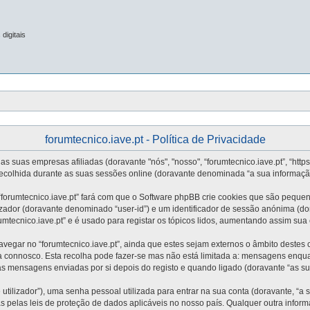
digitais
forumtecnico.iave.pt - Política de Privacidade
s suas empresas afiliadas (doravante "nós", "nosso", “forumtecnico.iave.pt”, “https
ecolhida durante as suas sessões online (doravante denominada “a sua informaçã
forumtecnico.iave.pt” fará com que o Software phpBB crie cookies que são pequen
lizador (doravante denominado “user-id”) e um identificador de sessão anónima (do
umtecnico.iave.pt” e é usado para registar os tópicos lidos, aumentando assim sua 
gar no “forumtecnico.iave.pt”, ainda que estes sejam externos o âmbito destes 
a connosco. Esta recolha pode fazer-se mas não está limitada a: mensagens enqu
das mensagens enviadas por si depois do registo e quando ligado (doravante “as 
tilizador”), uma senha pessoal utilizada para entrar na sua conta (doravante, “a
das pelas leis de proteção de dados aplicáveis no nosso país. Qualquer outra info