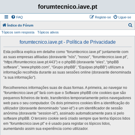
forumtecnico.iave.pt
FAQ
Registe-se
Ligue-se
P
Índice do Fórum
Tópicos sem resposta
Tópicos ativos
e
s
forumtecnico.iave.pt - Política de Privacidade
q
Esta política explica em detalhe como “forumtecnico.iave.pt” juntamente com
u
as suas empresas afiliadas (doravante "nós", "nosso", “forumtecnico.iave.pt”,
i
“https://forumtecnico.iave.pt:443”) e o phpBB (doravante “eles”, “phpBB
software”, “www.phpbb.com”, “Grupo phpBB”, “Equipas phpBB”) utilizam a
s
informação recolhida durante as suas sessões online (doravante denominada
a
“a sua informação”).
r
Recolheremos informações suas de duas formas. A primeira, ao navegar no
“forumtecnico.iave.pt” fará com que o Software phpBB crie cookies que são
pequenos ficheiros de texto, transferidos temporariamente pelos navegadores
web para o seu computador. Os dois primeiros cookies têm a identificação do
utilizador (doravante denominado “user-id”) e um identificador de sessão
anónima (doravante “session-id”), assinado automaticamente para si pelo
software phpBB. O terceiro cookie será criado sempre que tenha tópicos lidos
em “forumtecnico.iave.pt” e é usado para registar os tópicos lidos,
aumentando assim sua experiência como utilizador.