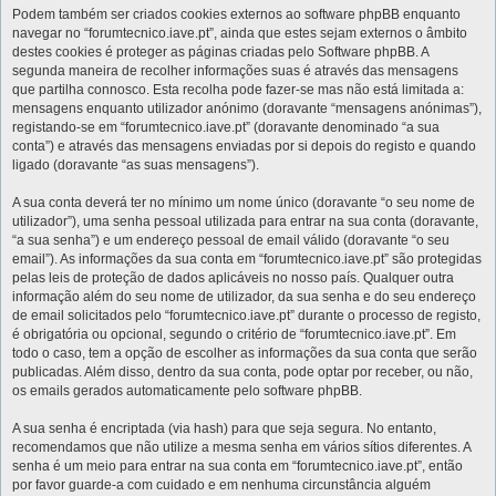
Podem também ser criados cookies externos ao software phpBB enquanto
navegar no “forumtecnico.iave.pt”, ainda que estes sejam externos o âmbito
destes cookies é proteger as páginas criadas pelo Software phpBB. A
segunda maneira de recolher informações suas é através das mensagens
que partilha connosco. Esta recolha pode fazer-se mas não está limitada a:
mensagens enquanto utilizador anónimo (doravante “mensagens anónimas”),
registando-se em “forumtecnico.iave.pt” (doravante denominado “a sua
conta”) e através das mensagens enviadas por si depois do registo e quando
ligado (doravante “as suas mensagens”).
A sua conta deverá ter no mínimo um nome único (doravante “o seu nome de
utilizador”), uma senha pessoal utilizada para entrar na sua conta (doravante,
“a sua senha”) e um endereço pessoal de email válido (doravante “o seu
email”). As informações da sua conta em “forumtecnico.iave.pt” são protegidas
pelas leis de proteção de dados aplicáveis no nosso país. Qualquer outra
informação além do seu nome de utilizador, da sua senha e do seu endereço
de email solicitados pelo “forumtecnico.iave.pt” durante o processo de registo,
é obrigatória ou opcional, segundo o critério de “forumtecnico.iave.pt”. Em
todo o caso, tem a opção de escolher as informações da sua conta que serão
publicadas. Além disso, dentro da sua conta, pode optar por receber, ou não,
os emails gerados automaticamente pelo software phpBB.
A sua senha é encriptada (via hash) para que seja segura. No entanto,
recomendamos que não utilize a mesma senha em vários sítios diferentes. A
senha é um meio para entrar na sua conta em “forumtecnico.iave.pt”, então
por favor guarde-a com cuidado e em nenhuma circunstância alguém