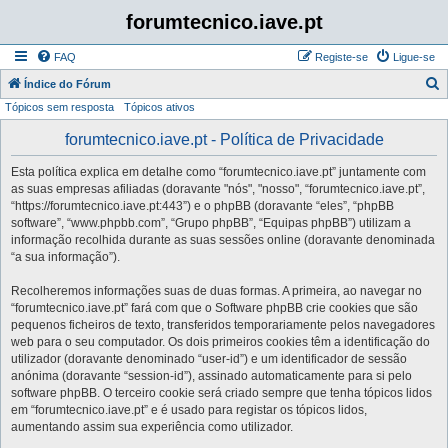
forumtecnico.iave.pt
FAQ
Registe-se
Ligue-se
P
Índice do Fórum
Tópicos sem resposta
Tópicos ativos
e
s
forumtecnico.iave.pt - Política de Privacidade
q
Esta política explica em detalhe como “forumtecnico.iave.pt” juntamente com
u
as suas empresas afiliadas (doravante "nós", "nosso", “forumtecnico.iave.pt”,
i
“https://forumtecnico.iave.pt:443”) e o phpBB (doravante “eles”, “phpBB
software”, “www.phpbb.com”, “Grupo phpBB”, “Equipas phpBB”) utilizam a
s
informação recolhida durante as suas sessões online (doravante denominada
a
“a sua informação”).
r
Recolheremos informações suas de duas formas. A primeira, ao navegar no
“forumtecnico.iave.pt” fará com que o Software phpBB crie cookies que são
pequenos ficheiros de texto, transferidos temporariamente pelos navegadores
web para o seu computador. Os dois primeiros cookies têm a identificação do
utilizador (doravante denominado “user-id”) e um identificador de sessão
anónima (doravante “session-id”), assinado automaticamente para si pelo
software phpBB. O terceiro cookie será criado sempre que tenha tópicos lidos
em “forumtecnico.iave.pt” e é usado para registar os tópicos lidos,
aumentando assim sua experiência como utilizador.