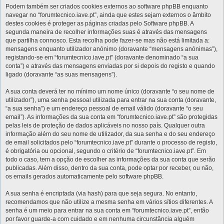
Podem também ser criados cookies externos ao software phpBB enquanto
navegar no “forumtecnico.iave.pt”, ainda que estes sejam externos o âmbito
destes cookies é proteger as páginas criadas pelo Software phpBB. A
segunda maneira de recolher informações suas é através das mensagens
que partilha connosco. Esta recolha pode fazer-se mas não está limitada a:
mensagens enquanto utilizador anónimo (doravante “mensagens anónimas”),
registando-se em “forumtecnico.iave.pt” (doravante denominado “a sua
conta”) e através das mensagens enviadas por si depois do registo e quando
ligado (doravante “as suas mensagens”).
A sua conta deverá ter no mínimo um nome único (doravante “o seu nome de
utilizador”), uma senha pessoal utilizada para entrar na sua conta (doravante,
“a sua senha”) e um endereço pessoal de email válido (doravante “o seu
email”). As informações da sua conta em “forumtecnico.iave.pt” são protegidas
pelas leis de proteção de dados aplicáveis no nosso país. Qualquer outra
informação além do seu nome de utilizador, da sua senha e do seu endereço
de email solicitados pelo “forumtecnico.iave.pt” durante o processo de registo,
é obrigatória ou opcional, segundo o critério de “forumtecnico.iave.pt”. Em
todo o caso, tem a opção de escolher as informações da sua conta que serão
publicadas. Além disso, dentro da sua conta, pode optar por receber, ou não,
os emails gerados automaticamente pelo software phpBB.
A sua senha é encriptada (via hash) para que seja segura. No entanto,
recomendamos que não utilize a mesma senha em vários sítios diferentes. A
senha é um meio para entrar na sua conta em “forumtecnico.iave.pt”, então
por favor guarde-a com cuidado e em nenhuma circunstância alguém