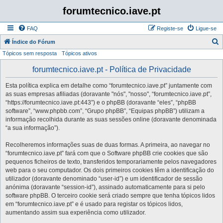
forumtecnico.iave.pt
FAQ
Registe-se
Ligue-se
P
Índice do Fórum
Tópicos sem resposta
Tópicos ativos
e
s
forumtecnico.iave.pt - Política de Privacidade
q
Esta política explica em detalhe como “forumtecnico.iave.pt” juntamente com
u
as suas empresas afiliadas (doravante "nós", "nosso", “forumtecnico.iave.pt”,
i
“https://forumtecnico.iave.pt:443”) e o phpBB (doravante “eles”, “phpBB
software”, “www.phpbb.com”, “Grupo phpBB”, “Equipas phpBB”) utilizam a
s
informação recolhida durante as suas sessões online (doravante denominada
a
“a sua informação”).
r
Recolheremos informações suas de duas formas. A primeira, ao navegar no
“forumtecnico.iave.pt” fará com que o Software phpBB crie cookies que são
pequenos ficheiros de texto, transferidos temporariamente pelos navegadores
web para o seu computador. Os dois primeiros cookies têm a identificação do
utilizador (doravante denominado “user-id”) e um identificador de sessão
anónima (doravante “session-id”), assinado automaticamente para si pelo
software phpBB. O terceiro cookie será criado sempre que tenha tópicos lidos
em “forumtecnico.iave.pt” e é usado para registar os tópicos lidos,
aumentando assim sua experiência como utilizador.