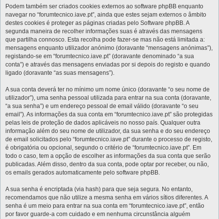
Podem também ser criados cookies externos ao software phpBB enquanto
navegar no “forumtecnico.iave.pt”, ainda que estes sejam externos o âmbito
destes cookies é proteger as páginas criadas pelo Software phpBB. A
segunda maneira de recolher informações suas é através das mensagens
que partilha connosco. Esta recolha pode fazer-se mas não está limitada a:
mensagens enquanto utilizador anónimo (doravante “mensagens anónimas”),
registando-se em “forumtecnico.iave.pt” (doravante denominado “a sua
conta”) e através das mensagens enviadas por si depois do registo e quando
ligado (doravante “as suas mensagens”).
A sua conta deverá ter no mínimo um nome único (doravante “o seu nome de
utilizador”), uma senha pessoal utilizada para entrar na sua conta (doravante,
“a sua senha”) e um endereço pessoal de email válido (doravante “o seu
email”). As informações da sua conta em “forumtecnico.iave.pt” são protegidas
pelas leis de proteção de dados aplicáveis no nosso país. Qualquer outra
informação além do seu nome de utilizador, da sua senha e do seu endereço
de email solicitados pelo “forumtecnico.iave.pt” durante o processo de registo,
é obrigatória ou opcional, segundo o critério de “forumtecnico.iave.pt”. Em
todo o caso, tem a opção de escolher as informações da sua conta que serão
publicadas. Além disso, dentro da sua conta, pode optar por receber, ou não,
os emails gerados automaticamente pelo software phpBB.
A sua senha é encriptada (via hash) para que seja segura. No entanto,
recomendamos que não utilize a mesma senha em vários sítios diferentes. A
senha é um meio para entrar na sua conta em “forumtecnico.iave.pt”, então
por favor guarde-a com cuidado e em nenhuma circunstância alguém