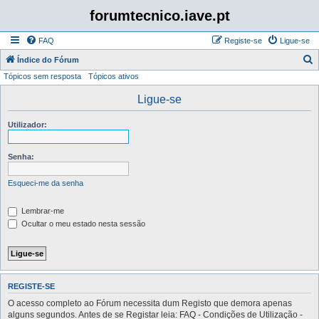
forumtecnico.iave.pt
FAQ
Registe-se
Ligue-se
P
Índice do Fórum
Tópicos sem resposta
Tópicos ativos
e
s
Ligue-se
q
Utilizador:
u
i
Senha:
s
a
Esqueci-me da senha
r
Lembrar-me
Ocultar o meu estado nesta sessão
REGISTE-SE
O acesso completo ao Fórum necessita dum Registo que demora apenas
alguns segundos. Antes de se Registar leia: FAQ - Condições de Utilização -