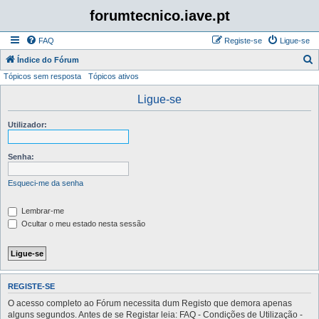
forumtecnico.iave.pt
FAQ
Registe-se
Ligue-se
P
Índice do Fórum
Tópicos sem resposta
Tópicos ativos
e
s
Ligue-se
q
Utilizador:
u
i
Senha:
s
a
Esqueci-me da senha
r
Lembrar-me
Ocultar o meu estado nesta sessão
REGISTE-SE
O acesso completo ao Fórum necessita dum Registo que demora apenas
alguns segundos. Antes de se Registar leia: FAQ - Condições de Utilização -