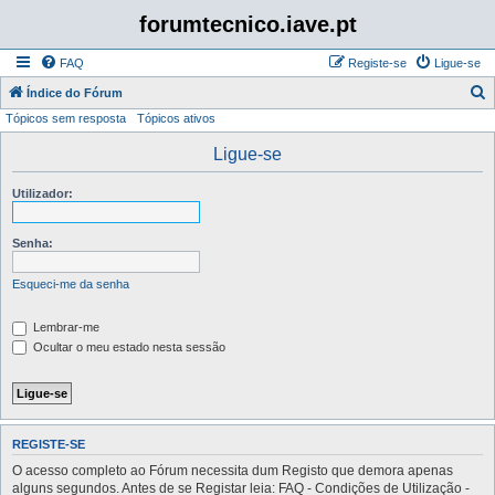
forumtecnico.iave.pt
FAQ
Registe-se
Ligue-se
P
Índice do Fórum
Tópicos sem resposta
Tópicos ativos
e
s
Ligue-se
q
Utilizador:
u
i
Senha:
s
a
Esqueci-me da senha
r
Lembrar-me
Ocultar o meu estado nesta sessão
REGISTE-SE
O acesso completo ao Fórum necessita dum Registo que demora apenas
alguns segundos. Antes de se Registar leia: FAQ - Condições de Utilização -