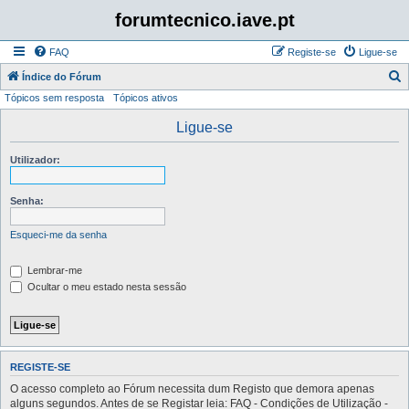
forumtecnico.iave.pt
FAQ
Registe-se
Ligue-se
P
Índice do Fórum
Tópicos sem resposta
Tópicos ativos
e
s
Ligue-se
q
Utilizador:
u
i
Senha:
s
a
Esqueci-me da senha
r
Lembrar-me
Ocultar o meu estado nesta sessão
REGISTE-SE
O acesso completo ao Fórum necessita dum Registo que demora apenas
alguns segundos. Antes de se Registar leia: FAQ - Condições de Utilização -