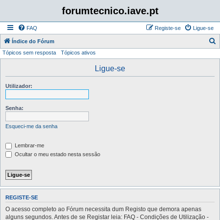
forumtecnico.iave.pt
FAQ
Registe-se
Ligue-se
P
Índice do Fórum
Tópicos sem resposta
Tópicos ativos
e
s
Ligue-se
q
Utilizador:
u
i
Senha:
s
a
Esqueci-me da senha
r
Lembrar-me
Ocultar o meu estado nesta sessão
REGISTE-SE
O acesso completo ao Fórum necessita dum Registo que demora apenas
alguns segundos. Antes de se Registar leia: FAQ - Condições de Utilização -