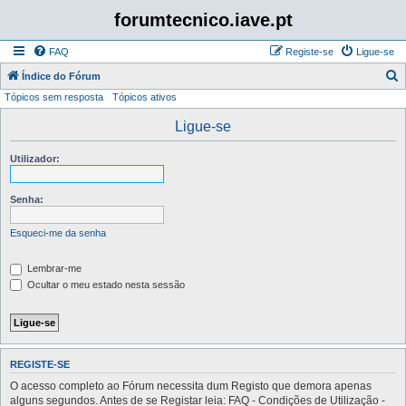
forumtecnico.iave.pt
FAQ
Registe-se
Ligue-se
P
Índice do Fórum
Tópicos sem resposta
Tópicos ativos
e
s
Ligue-se
q
Utilizador:
u
i
Senha:
s
a
Esqueci-me da senha
r
Lembrar-me
Ocultar o meu estado nesta sessão
REGISTE-SE
O acesso completo ao Fórum necessita dum Registo que demora apenas
alguns segundos. Antes de se Registar leia: FAQ - Condições de Utilização -