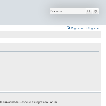
Pesquisar
Pesqu
Registe-se
Ligue-se
de Privacidade Respeite as regras do Fórum.