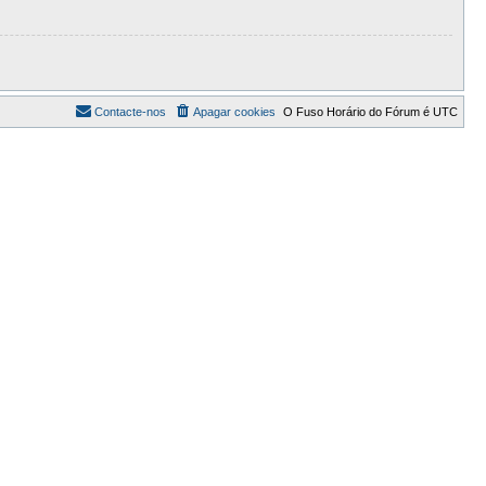
Contacte-nos
Apagar cookies
O Fuso Horário do Fórum é
UTC