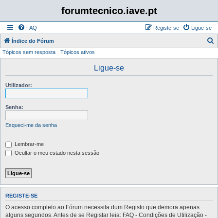
forumtecnico.iave.pt
FAQ
Registe-se
Ligue-se
P
Índice do Fórum
Tópicos sem resposta
Tópicos ativos
e
s
Ligue-se
q
Utilizador:
u
i
Senha:
s
a
Esqueci-me da senha
r
Lembrar-me
Ocultar o meu estado nesta sessão
REGISTE-SE
O acesso completo ao Fórum necessita dum Registo que demora apenas
alguns segundos. Antes de se Registar leia: FAQ - Condições de Utilização -