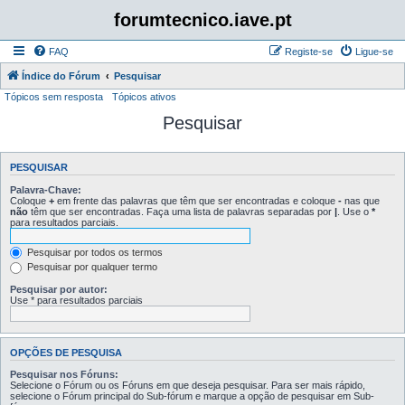
forumtecnico.iave.pt
FAQ
Registe-se
Ligue-se
Índice do Fórum
Pesquisar
Tópicos sem resposta
Tópicos ativos
Pesquisar
PESQUISAR
Palavra-Chave:
Coloque
+
em frente das palavras que têm que ser encontradas e coloque
-
nas que
não
têm que ser encontradas. Faça uma lista de palavras separadas por
|
. Use o
*
para resultados parciais.
Pesquisar por todos os termos
Pesquisar por qualquer termo
Pesquisar por autor:
Use * para resultados parciais
OPÇÕES DE PESQUISA
Pesquisar nos Fóruns:
Selecione o Fórum ou os Fóruns em que deseja pesquisar. Para ser mais rápido,
selecione o Fórum principal do Sub-fórum e marque a opção de pesquisar em Sub-