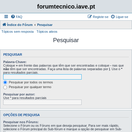
forumtecnico.iave.pt
FAQ
Registe-se
Ligue-se
Índice do Fórum
Pesquisar
Tópicos sem resposta
Tópicos ativos
Pesquisar
PESQUISAR
Palavra-Chave:
Coloque
+
em frente das palavras que têm que ser encontradas e coloque
-
nas que
não
têm que ser encontradas. Faça uma lista de palavras separadas por
|
. Use o
*
para resultados parciais.
Pesquisar por todos os termos
Pesquisar por qualquer termo
Pesquisar por autor:
Use * para resultados parciais
OPÇÕES DE PESQUISA
Pesquisar nos Fóruns:
Selecione o Fórum ou os Fóruns em que deseja pesquisar. Para ser mais rápido,
selecione o Fórum principal do Sub-fórum e marque a opção de pesquisar em Sub-