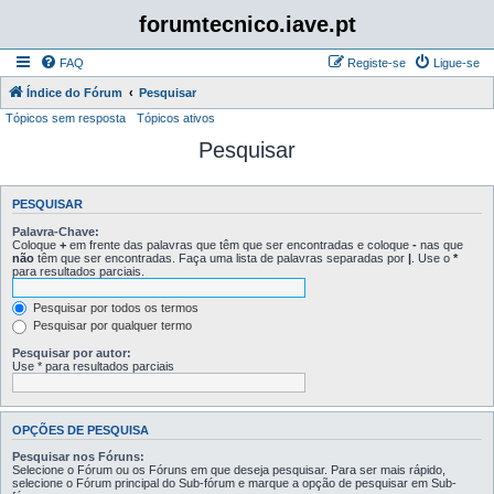
forumtecnico.iave.pt
FAQ
Registe-se
Ligue-se
Índice do Fórum
Pesquisar
Tópicos sem resposta
Tópicos ativos
Pesquisar
PESQUISAR
Palavra-Chave:
Coloque
+
em frente das palavras que têm que ser encontradas e coloque
-
nas que
não
têm que ser encontradas. Faça uma lista de palavras separadas por
|
. Use o
*
para resultados parciais.
Pesquisar por todos os termos
Pesquisar por qualquer termo
Pesquisar por autor:
Use * para resultados parciais
OPÇÕES DE PESQUISA
Pesquisar nos Fóruns:
Selecione o Fórum ou os Fóruns em que deseja pesquisar. Para ser mais rápido,
selecione o Fórum principal do Sub-fórum e marque a opção de pesquisar em Sub-