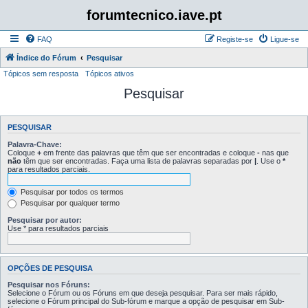
forumtecnico.iave.pt
FAQ
Registe-se
Ligue-se
Índice do Fórum
Pesquisar
Tópicos sem resposta
Tópicos ativos
Pesquisar
PESQUISAR
Palavra-Chave:
Coloque
+
em frente das palavras que têm que ser encontradas e coloque
-
nas que
não
têm que ser encontradas. Faça uma lista de palavras separadas por
|
. Use o
*
para resultados parciais.
Pesquisar por todos os termos
Pesquisar por qualquer termo
Pesquisar por autor:
Use * para resultados parciais
OPÇÕES DE PESQUISA
Pesquisar nos Fóruns:
Selecione o Fórum ou os Fóruns em que deseja pesquisar. Para ser mais rápido,
selecione o Fórum principal do Sub-fórum e marque a opção de pesquisar em Sub-