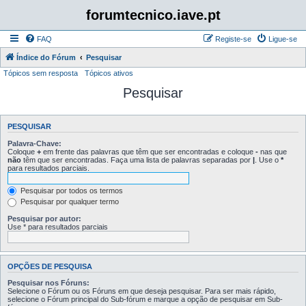
forumtecnico.iave.pt
FAQ
Registe-se
Ligue-se
Índice do Fórum
Pesquisar
Tópicos sem resposta
Tópicos ativos
Pesquisar
PESQUISAR
Palavra-Chave:
Coloque
+
em frente das palavras que têm que ser encontradas e coloque
-
nas que
não
têm que ser encontradas. Faça uma lista de palavras separadas por
|
. Use o
*
para resultados parciais.
Pesquisar por todos os termos
Pesquisar por qualquer termo
Pesquisar por autor:
Use * para resultados parciais
OPÇÕES DE PESQUISA
Pesquisar nos Fóruns:
Selecione o Fórum ou os Fóruns em que deseja pesquisar. Para ser mais rápido,
selecione o Fórum principal do Sub-fórum e marque a opção de pesquisar em Sub-