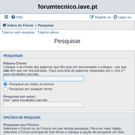
forumtecnico.iave.pt
FAQ
Registe-se
Ligue-se
Índice do Fórum
Pesquisar
Tópicos sem resposta
Tópicos ativos
Pesquisar
PESQUISAR
Palavra-Chave:
Coloque
+
em frente das palavras que têm que ser encontradas e coloque
-
nas que
não
têm que ser encontradas. Faça uma lista de palavras separadas por
|
. Use o
*
para resultados parciais.
Pesquisar por todos os termos
Pesquisar por qualquer termo
Pesquisar por autor:
Use * para resultados parciais
OPÇÕES DE PESQUISA
Pesquisar nos Fóruns:
Selecione o Fórum ou os Fóruns em que deseja pesquisar. Para ser mais rápido,
selecione o Fórum principal do Sub-fórum e marque a opção de pesquisar em Sub-