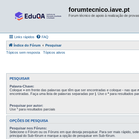
forumtecnico.iave.pt
Forum técnico de apoio à realização de provas 
Links rápidos
FAQ
Índice do Fórum
Pesquisar
Tópicos sem resposta
Tópicos ativos
PESQUISAR
Palavra-Chave:
Coloque
+
em frente das palavras que têm que ser encontradas e coloque
-
nas que
encontradas. Faça uma lista de palavras separadas por
|
. Use o
*
para resultados par
Pesquisar por autor:
Use * para resultados parciais
OPÇÕES DE PESQUISA
Pesquisar nos Fóruns:
Selecione o Fórum ou os Fóruns em que deseja pesquisar. Para ser mais rápido, sel
principal do Sub-fórum e marque a opção de pesquisar em Sub-fórum.