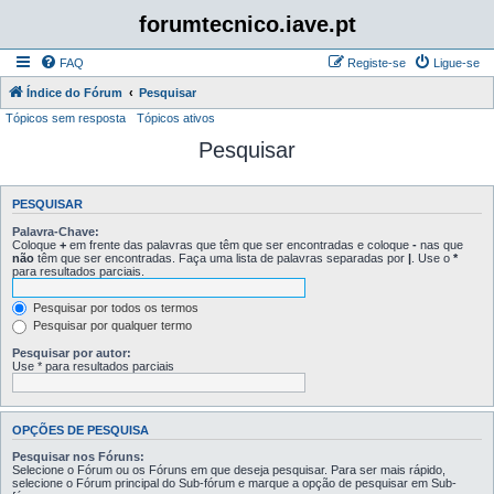
forumtecnico.iave.pt
FAQ
Registe-se
Ligue-se
Índice do Fórum
Pesquisar
Tópicos sem resposta
Tópicos ativos
Pesquisar
PESQUISAR
Palavra-Chave:
Coloque
+
em frente das palavras que têm que ser encontradas e coloque
-
nas que
não
têm que ser encontradas. Faça uma lista de palavras separadas por
|
. Use o
*
para resultados parciais.
Pesquisar por todos os termos
Pesquisar por qualquer termo
Pesquisar por autor:
Use * para resultados parciais
OPÇÕES DE PESQUISA
Pesquisar nos Fóruns:
Selecione o Fórum ou os Fóruns em que deseja pesquisar. Para ser mais rápido,
selecione o Fórum principal do Sub-fórum e marque a opção de pesquisar em Sub-