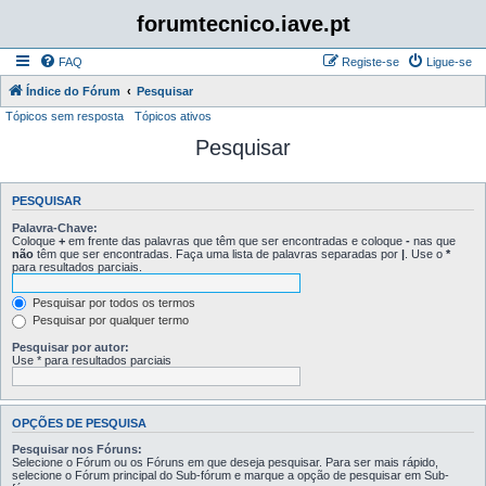
forumtecnico.iave.pt
FAQ
Registe-se
Ligue-se
Índice do Fórum
Pesquisar
Tópicos sem resposta
Tópicos ativos
Pesquisar
PESQUISAR
Palavra-Chave:
Coloque
+
em frente das palavras que têm que ser encontradas e coloque
-
nas que
não
têm que ser encontradas. Faça uma lista de palavras separadas por
|
. Use o
*
para resultados parciais.
Pesquisar por todos os termos
Pesquisar por qualquer termo
Pesquisar por autor:
Use * para resultados parciais
OPÇÕES DE PESQUISA
Pesquisar nos Fóruns:
Selecione o Fórum ou os Fóruns em que deseja pesquisar. Para ser mais rápido,
selecione o Fórum principal do Sub-fórum e marque a opção de pesquisar em Sub-