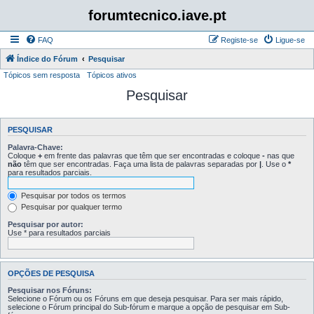
forumtecnico.iave.pt
FAQ
Registe-se
Ligue-se
Índice do Fórum
Pesquisar
Tópicos sem resposta
Tópicos ativos
Pesquisar
PESQUISAR
Palavra-Chave:
Coloque
+
em frente das palavras que têm que ser encontradas e coloque
-
nas que
não
têm que ser encontradas. Faça uma lista de palavras separadas por
|
. Use o
*
para resultados parciais.
Pesquisar por todos os termos
Pesquisar por qualquer termo
Pesquisar por autor:
Use * para resultados parciais
OPÇÕES DE PESQUISA
Pesquisar nos Fóruns:
Selecione o Fórum ou os Fóruns em que deseja pesquisar. Para ser mais rápido,
selecione o Fórum principal do Sub-fórum e marque a opção de pesquisar em Sub-