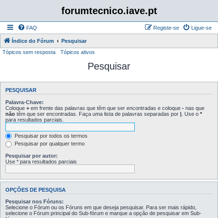
forumtecnico.iave.pt
FAQ
Registe-se
Ligue-se
Índice do Fórum
Pesquisar
Tópicos sem resposta
Tópicos ativos
Pesquisar
PESQUISAR
Palavra-Chave:
Coloque
+
em frente das palavras que têm que ser encontradas e coloque
-
nas que
não
têm que ser encontradas. Faça uma lista de palavras separadas por
|
. Use o
*
para resultados parciais.
Pesquisar por todos os termos
Pesquisar por qualquer termo
Pesquisar por autor:
Use * para resultados parciais
OPÇÕES DE PESQUISA
Pesquisar nos Fóruns:
Selecione o Fórum ou os Fóruns em que deseja pesquisar. Para ser mais rápido,
selecione o Fórum principal do Sub-fórum e marque a opção de pesquisar em Sub-