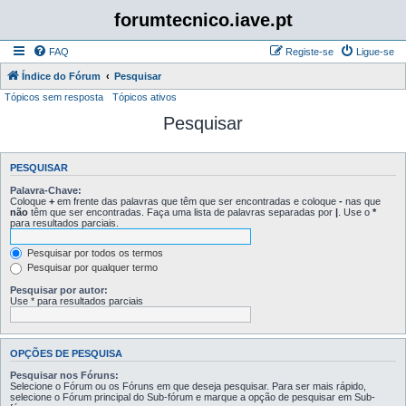
forumtecnico.iave.pt
FAQ
Registe-se
Ligue-se
Índice do Fórum
Pesquisar
Tópicos sem resposta
Tópicos ativos
Pesquisar
PESQUISAR
Palavra-Chave:
Coloque
+
em frente das palavras que têm que ser encontradas e coloque
-
nas que
não
têm que ser encontradas. Faça uma lista de palavras separadas por
|
. Use o
*
para resultados parciais.
Pesquisar por todos os termos
Pesquisar por qualquer termo
Pesquisar por autor:
Use * para resultados parciais
OPÇÕES DE PESQUISA
Pesquisar nos Fóruns:
Selecione o Fórum ou os Fóruns em que deseja pesquisar. Para ser mais rápido,
selecione o Fórum principal do Sub-fórum e marque a opção de pesquisar em Sub-