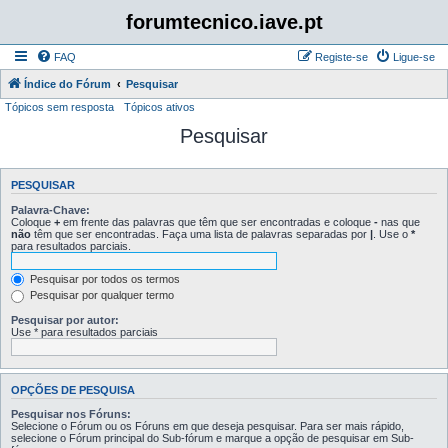
forumtecnico.iave.pt
FAQ
Registe-se
Ligue-se
Índice do Fórum
Pesquisar
Tópicos sem resposta
Tópicos ativos
Pesquisar
PESQUISAR
Palavra-Chave:
Coloque
+
em frente das palavras que têm que ser encontradas e coloque
-
nas que
não
têm que ser encontradas. Faça uma lista de palavras separadas por
|
. Use o
*
para resultados parciais.
Pesquisar por todos os termos
Pesquisar por qualquer termo
Pesquisar por autor:
Use * para resultados parciais
OPÇÕES DE PESQUISA
Pesquisar nos Fóruns:
Selecione o Fórum ou os Fóruns em que deseja pesquisar. Para ser mais rápido,
selecione o Fórum principal do Sub-fórum e marque a opção de pesquisar em Sub-