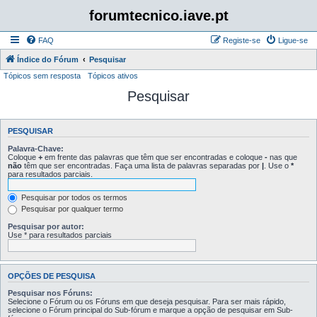
forumtecnico.iave.pt
FAQ
Registe-se
Ligue-se
Índice do Fórum
Pesquisar
Tópicos sem resposta
Tópicos ativos
Pesquisar
PESQUISAR
Palavra-Chave:
Coloque
+
em frente das palavras que têm que ser encontradas e coloque
-
nas que
não
têm que ser encontradas. Faça uma lista de palavras separadas por
|
. Use o
*
para resultados parciais.
Pesquisar por todos os termos
Pesquisar por qualquer termo
Pesquisar por autor:
Use * para resultados parciais
OPÇÕES DE PESQUISA
Pesquisar nos Fóruns:
Selecione o Fórum ou os Fóruns em que deseja pesquisar. Para ser mais rápido,
selecione o Fórum principal do Sub-fórum e marque a opção de pesquisar em Sub-