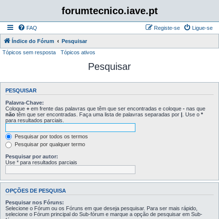
forumtecnico.iave.pt
FAQ
Registe-se
Ligue-se
Índice do Fórum
Pesquisar
Tópicos sem resposta
Tópicos ativos
Pesquisar
PESQUISAR
Palavra-Chave:
Coloque
+
em frente das palavras que têm que ser encontradas e coloque
-
nas que
não
têm que ser encontradas. Faça uma lista de palavras separadas por
|
. Use o
*
para resultados parciais.
Pesquisar por todos os termos
Pesquisar por qualquer termo
Pesquisar por autor:
Use * para resultados parciais
OPÇÕES DE PESQUISA
Pesquisar nos Fóruns:
Selecione o Fórum ou os Fóruns em que deseja pesquisar. Para ser mais rápido,
selecione o Fórum principal do Sub-fórum e marque a opção de pesquisar em Sub-