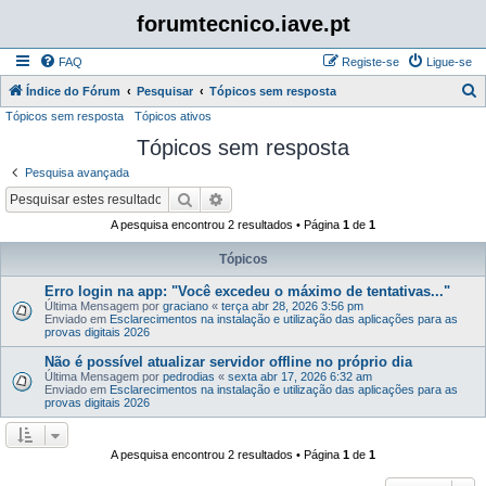
forumtecnico.iave.pt
FAQ
Registe-se
Ligue-se
P
Índice do Fórum
Pesquisar
Tópicos sem resposta
Tópicos sem resposta
Tópicos ativos
e
Tópicos sem resposta
s
q
Pesquisa avançada
u
Pesquisar
Pesquisa avançada
i
A pesquisa encontrou 2 resultados • Página
1
de
1
s
Tópicos
a
Erro login na app: "Você excedeu o máximo de tentativas..."
r
Última Mensagem por
graciano
«
terça abr 28, 2026 3:56 pm
Enviado em
Esclarecimentos na instalação e utilização das aplicações para as
provas digitais 2026
Não é possível atualizar servidor offline no próprio dia
Última Mensagem por
pedrodias
«
sexta abr 17, 2026 6:32 am
Enviado em
Esclarecimentos na instalação e utilização das aplicações para as
provas digitais 2026
A pesquisa encontrou 2 resultados • Página
1
de
1