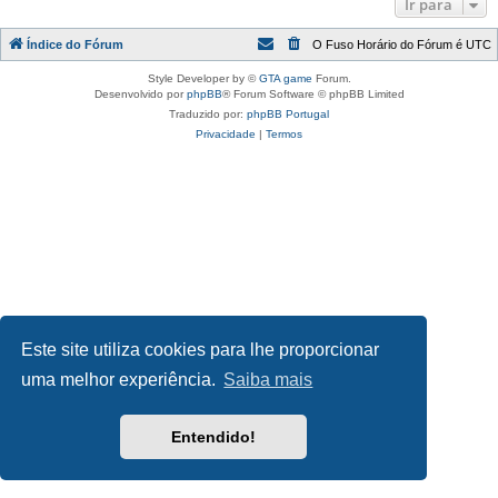
Ir para
Índice do Fórum
O Fuso Horário do Fórum é
UTC
Style Developer by ©
GTA game
Forum.
Desenvolvido por
phpBB
® Forum Software © phpBB Limited
Traduzido por:
phpBB Portugal
Privacidade
|
Termos
Este site utiliza cookies para lhe proporcionar
uma melhor experiência.
Saiba mais
Entendido!