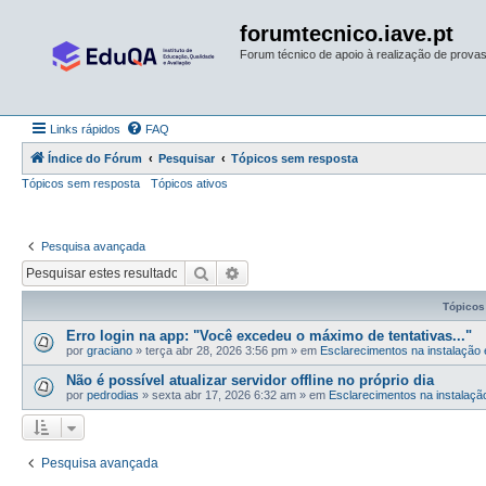
forumtecnico.iave.pt
Forum técnico de apoio à realização de provas 
Links rápidos
FAQ
Índice do Fórum
Pesquisar
Tópicos sem resposta
Tópicos sem resposta
Tópicos ativos
Pesquisa avançada
Pesquisar
Pesquisa avançada
Tópicos
Erro login na app: "Você excedeu o máximo de tentativas..."
por
graciano
»
terça abr 28, 2026 3:56 pm
» em
Esclarecimentos na instalação e
Não é possível atualizar servidor offline no próprio dia
por
pedrodias
»
sexta abr 17, 2026 6:32 am
» em
Esclarecimentos na instalação
Pesquisa avançada