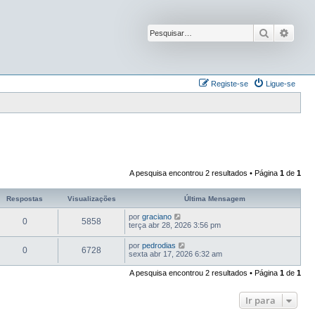
Pesquisar
Pesqu
Registe-se
Ligue-se
A pesquisa encontrou 2 resultados • Página
1
de
1
Respostas
Visualizações
Última Mensagem
por
graciano
0
5858
terça abr 28, 2026 3:56 pm
por
pedrodias
0
6728
sexta abr 17, 2026 6:32 am
A pesquisa encontrou 2 resultados • Página
1
de
1
Ir para