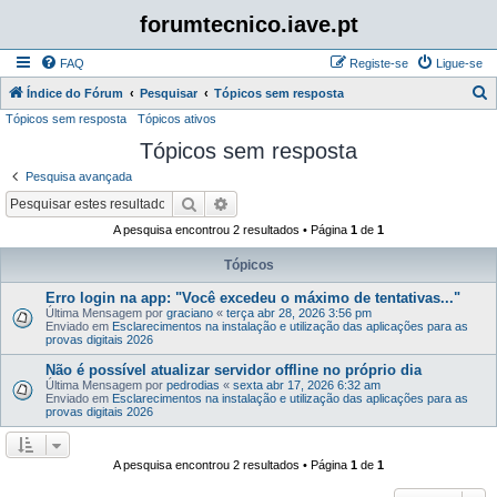
forumtecnico.iave.pt
FAQ
Registe-se
Ligue-se
P
Índice do Fórum
Pesquisar
Tópicos sem resposta
Tópicos sem resposta
Tópicos ativos
e
Tópicos sem resposta
s
q
Pesquisa avançada
u
Pesquisar
Pesquisa avançada
i
A pesquisa encontrou 2 resultados • Página
1
de
1
s
Tópicos
a
Erro login na app: "Você excedeu o máximo de tentativas..."
r
Última Mensagem por
graciano
«
terça abr 28, 2026 3:56 pm
Enviado em
Esclarecimentos na instalação e utilização das aplicações para as
provas digitais 2026
Não é possível atualizar servidor offline no próprio dia
Última Mensagem por
pedrodias
«
sexta abr 17, 2026 6:32 am
Enviado em
Esclarecimentos na instalação e utilização das aplicações para as
provas digitais 2026
A pesquisa encontrou 2 resultados • Página
1
de
1