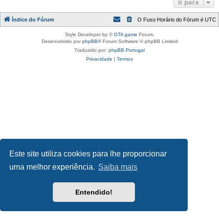
Ir para
Índice do Fórum
O Fuso Horário do Fórum é
UTC
Style Developer by ©
GTA game
Forum.
Desenvolvido por
phpBB
® Forum Software © phpBB Limited
Traduzido por:
phpBB Portugal
Privacidade
|
Termos
Este site utiliza cookies para lhe proporcionar
uma melhor experiência.
Saiba mais
Entendido!