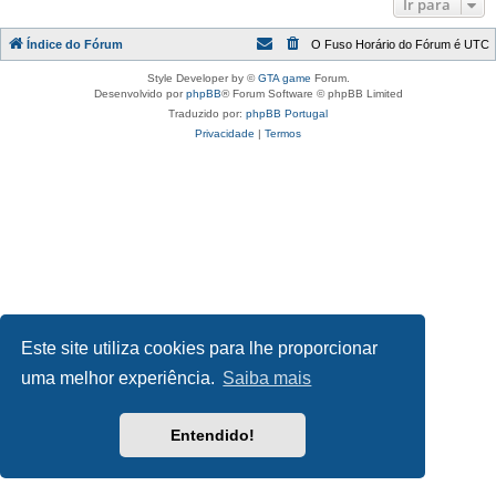
Ir para
Índice do Fórum
O Fuso Horário do Fórum é
UTC
Style Developer by ©
GTA game
Forum.
Desenvolvido por
phpBB
® Forum Software © phpBB Limited
Traduzido por:
phpBB Portugal
Privacidade
|
Termos
Este site utiliza cookies para lhe proporcionar
uma melhor experiência.
Saiba mais
Entendido!