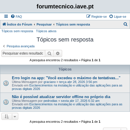
forumtecnico.iave.pt
FAQ
Registe-se
Ligue-se
P
Índice do Fórum
Pesquisar
Tópicos sem resposta
Tópicos sem resposta
Tópicos ativos
e
Tópicos sem resposta
s
q
Pesquisa avançada
u
Pesquisar
Pesquisa avançada
i
A pesquisa encontrou 2 resultados • Página
1
de
1
s
Tópicos
a
Erro login na app: "Você excedeu o máximo de tentativas..."
r
Última Mensagem por
graciano
«
terça abr 28, 2026 3:56 pm
Enviado em
Esclarecimentos na instalação e utilização das aplicações para as
provas digitais 2026
Não é possível atualizar servidor offline no próprio dia
Última Mensagem por
pedrodias
«
sexta abr 17, 2026 6:32 am
Enviado em
Esclarecimentos na instalação e utilização das aplicações para as
provas digitais 2026
A pesquisa encontrou 2 resultados • Página
1
de
1