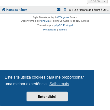
Ir para
Índice do Fórum
O Fuso Horário do Fórum é
UTC
Style Developer by ©
GTA game
Forum.
Desenvolvido por
phpBB
® Forum Software © phpBB Limited
Traduzido por:
phpBB Portugal
Privacidade
|
Termos
Este site utiliza cookies para lhe proporcionar
uma melhor experiência.
Saiba mais
Entendido!