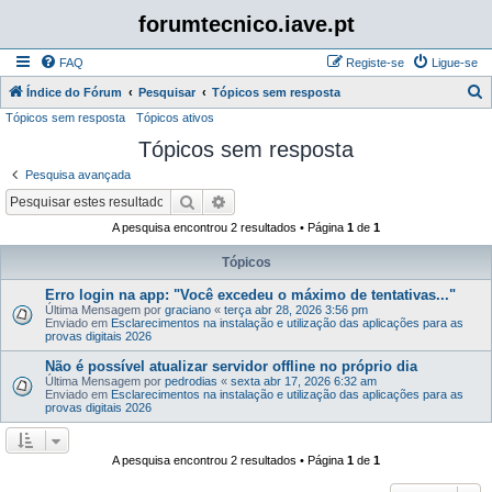
forumtecnico.iave.pt
FAQ
Registe-se
Ligue-se
P
Índice do Fórum
Pesquisar
Tópicos sem resposta
Tópicos sem resposta
Tópicos ativos
e
Tópicos sem resposta
s
q
Pesquisa avançada
u
Pesquisar
Pesquisa avançada
i
A pesquisa encontrou 2 resultados • Página
1
de
1
s
Tópicos
a
Erro login na app: "Você excedeu o máximo de tentativas..."
r
Última Mensagem por
graciano
«
terça abr 28, 2026 3:56 pm
Enviado em
Esclarecimentos na instalação e utilização das aplicações para as
provas digitais 2026
Não é possível atualizar servidor offline no próprio dia
Última Mensagem por
pedrodias
«
sexta abr 17, 2026 6:32 am
Enviado em
Esclarecimentos na instalação e utilização das aplicações para as
provas digitais 2026
A pesquisa encontrou 2 resultados • Página
1
de
1