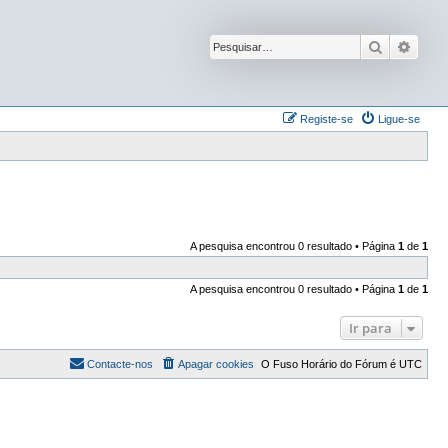
Pesquisar
Pesqu
Registe-se
Ligue-se
A pesquisa encontrou 0 resultado • Página
1
de
1
A pesquisa encontrou 0 resultado • Página
1
de
1
Ir para
Contacte-nos
Apagar cookies
O Fuso Horário do Fórum é
UTC