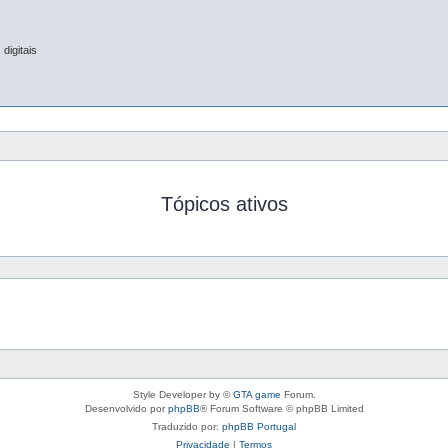
digitais
Tópicos ativos
Style Developer by ©
GTA game
Forum.
Desenvolvido por
phpBB
® Forum Software © phpBB Limited
Traduzido por:
phpBB Portugal
Privacidade
|
Termos