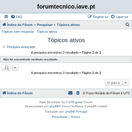
forumtecnico.iave.pt
FAQ
Registe-se
Ligue-se
P
Índice do Fórum
Pesquisar
Tópicos ativos
Tópicos sem resposta
Tópicos ativos
e
Tópicos ativos
s
q
Pesquisa avançada
A pesquisa encontrou 0 resultado • Página
1
de
1
u
Não foi encontrado nenhum resultado.
i
s
A pesquisa encontrou 0 resultado • Página
1
de
1
a
r
Ir para
Índice do Fórum
O Fuso Horário do Fórum é
UTC
Style Developer by ©
GTA game
Forum.
Desenvolvido por
phpBB
® Forum Software © phpBB Limited
Traduzido por:
phpBB Portugal
Privacidade
|
Termos