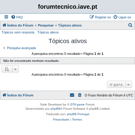
forumtecnico.iave.pt
FAQ
Registe-se
Ligue-se
P
Índice do Fórum
Pesquisar
Tópicos ativos
Tópicos sem resposta
Tópicos ativos
e
Tópicos ativos
s
q
Pesquisa avançada
A pesquisa encontrou 0 resultado • Página
1
de
1
u
Não foi encontrado nenhum resultado.
i
s
A pesquisa encontrou 0 resultado • Página
1
de
1
a
r
Ir para
Índice do Fórum
O Fuso Horário do Fórum é
UTC
Style Developer by ©
GTA game
Forum.
Desenvolvido por
phpBB
® Forum Software © phpBB Limited
Traduzido por:
phpBB Portugal
Privacidade
|
Termos