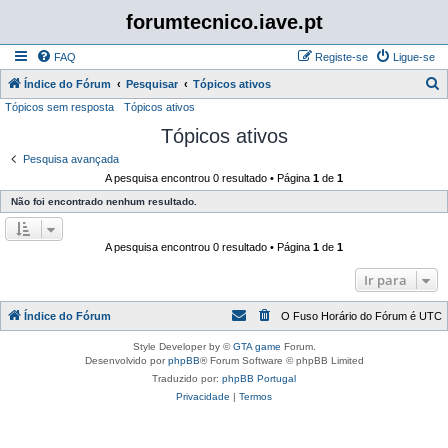
forumtecnico.iave.pt
FAQ
Registe-se
Ligue-se
P
Índice do Fórum
Pesquisar
Tópicos ativos
Tópicos sem resposta
Tópicos ativos
e
Tópicos ativos
s
q
Pesquisa avançada
A pesquisa encontrou 0 resultado • Página
1
de
1
u
Não foi encontrado nenhum resultado.
i
s
A pesquisa encontrou 0 resultado • Página
1
de
1
a
r
Ir para
Índice do Fórum
O Fuso Horário do Fórum é
UTC
Style Developer by ©
GTA game
Forum.
Desenvolvido por
phpBB
® Forum Software © phpBB Limited
Traduzido por:
phpBB Portugal
Privacidade
|
Termos