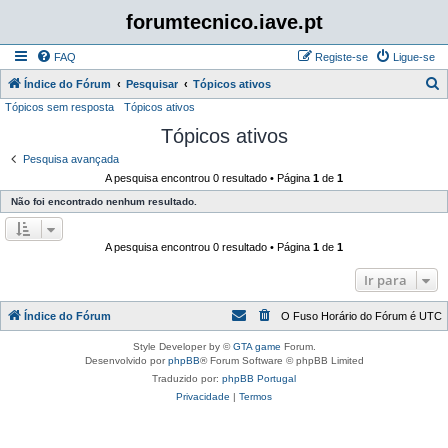
forumtecnico.iave.pt
FAQ
Registe-se
Ligue-se
P
Índice do Fórum
Pesquisar
Tópicos ativos
Tópicos sem resposta
Tópicos ativos
e
Tópicos ativos
s
q
Pesquisa avançada
A pesquisa encontrou 0 resultado • Página
1
de
1
u
Não foi encontrado nenhum resultado.
i
s
A pesquisa encontrou 0 resultado • Página
1
de
1
a
r
Ir para
Índice do Fórum
O Fuso Horário do Fórum é
UTC
Style Developer by ©
GTA game
Forum.
Desenvolvido por
phpBB
® Forum Software © phpBB Limited
Traduzido por:
phpBB Portugal
Privacidade
|
Termos