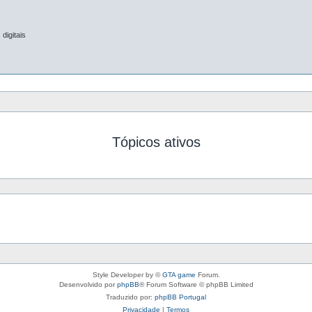
digitais
Tópicos ativos
Style Developer by ©
GTA game
Forum.
Desenvolvido por
phpBB
® Forum Software © phpBB Limited
Traduzido por:
phpBB Portugal
Privacidade
|
Termos