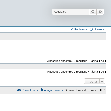
Pesquisar
Pesqu
Registe-se
Ligue-se
A pesquisa encontrou 0 resultado • Página
1
de
1
A pesquisa encontrou 0 resultado • Página
1
de
1
Ir para
Contacte-nos
Apagar cookies
O Fuso Horário do Fórum é
UTC