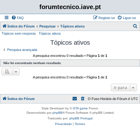
forumtecnico.iave.pt
FAQ
Registe-se
Ligue-se
P
Índice do Fórum
Pesquisar
Tópicos ativos
Tópicos sem resposta
Tópicos ativos
e
Tópicos ativos
s
q
Pesquisa avançada
A pesquisa encontrou 0 resultado • Página
1
de
1
u
Não foi encontrado nenhum resultado.
i
s
A pesquisa encontrou 0 resultado • Página
1
de
1
a
r
Ir para
Índice do Fórum
O Fuso Horário do Fórum é
UTC
Style Developer by ©
GTA game
Forum.
Desenvolvido por
phpBB
® Forum Software © phpBB Limited
Traduzido por:
phpBB Portugal
Privacidade
|
Termos