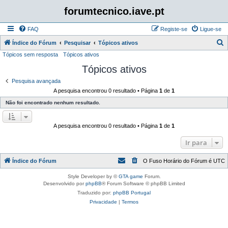
forumtecnico.iave.pt
FAQ
Registe-se
Ligue-se
P
Índice do Fórum
Pesquisar
Tópicos ativos
Tópicos sem resposta
Tópicos ativos
e
Tópicos ativos
s
q
Pesquisa avançada
A pesquisa encontrou 0 resultado • Página
1
de
1
u
Não foi encontrado nenhum resultado.
i
s
A pesquisa encontrou 0 resultado • Página
1
de
1
a
r
Ir para
Índice do Fórum
O Fuso Horário do Fórum é
UTC
Style Developer by ©
GTA game
Forum.
Desenvolvido por
phpBB
® Forum Software © phpBB Limited
Traduzido por:
phpBB Portugal
Privacidade
|
Termos