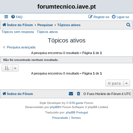
forumtecnico.iave.pt
FAQ
Registe-se
Ligue-se
P
Índice do Fórum
Pesquisar
Tópicos ativos
Tópicos sem resposta
Tópicos ativos
e
Tópicos ativos
s
q
Pesquisa avançada
A pesquisa encontrou 0 resultado • Página
1
de
1
u
Não foi encontrado nenhum resultado.
i
s
A pesquisa encontrou 0 resultado • Página
1
de
1
a
r
Ir para
Índice do Fórum
O Fuso Horário do Fórum é
UTC
Style Developer by ©
GTA game
Forum.
Desenvolvido por
phpBB
® Forum Software © phpBB Limited
Traduzido por:
phpBB Portugal
Privacidade
|
Termos