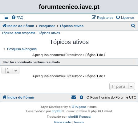
forumtecnico.iave.pt
FAQ
Registe-se
Ligue-se
P
Índice do Fórum
Pesquisar
Tópicos ativos
Tópicos sem resposta
Tópicos ativos
e
Tópicos ativos
s
q
Pesquisa avançada
A pesquisa encontrou 0 resultado • Página
1
de
1
u
Não foi encontrado nenhum resultado.
i
s
A pesquisa encontrou 0 resultado • Página
1
de
1
a
r
Ir para
Índice do Fórum
O Fuso Horário do Fórum é
UTC
Style Developer by ©
GTA game
Forum.
Desenvolvido por
phpBB
® Forum Software © phpBB Limited
Traduzido por:
phpBB Portugal
Privacidade
|
Termos