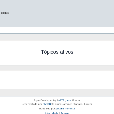
digitais
Tópicos ativos
Style Developer by ©
GTA game
Forum.
Desenvolvido por
phpBB
® Forum Software © phpBB Limited
Traduzido por:
phpBB Portugal
Privacidade
|
Termos