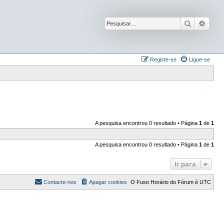
Pesquisar
Pesqu
Registe-se
Ligue-se
A pesquisa encontrou 0 resultado • Página
1
de
1
A pesquisa encontrou 0 resultado • Página
1
de
1
Ir para
Contacte-nos
Apagar cookies
O Fuso Horário do Fórum é
UTC