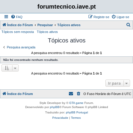
forumtecnico.iave.pt
FAQ
Registe-se
Ligue-se
P
Índice do Fórum
Pesquisar
Tópicos ativos
Tópicos sem resposta
Tópicos ativos
e
Tópicos ativos
s
q
Pesquisa avançada
A pesquisa encontrou 0 resultado • Página
1
de
1
u
Não foi encontrado nenhum resultado.
i
s
A pesquisa encontrou 0 resultado • Página
1
de
1
a
r
Ir para
Índice do Fórum
O Fuso Horário do Fórum é
UTC
Style Developer by ©
GTA game
Forum.
Desenvolvido por
phpBB
® Forum Software © phpBB Limited
Traduzido por:
phpBB Portugal
Privacidade
|
Termos