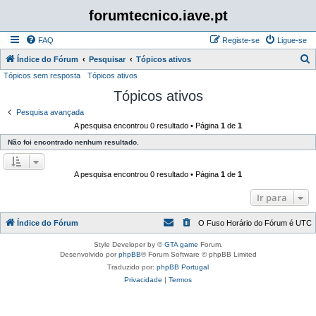
forumtecnico.iave.pt
FAQ
Registe-se
Ligue-se
P
Índice do Fórum
Pesquisar
Tópicos ativos
Tópicos sem resposta
Tópicos ativos
e
Tópicos ativos
s
q
Pesquisa avançada
A pesquisa encontrou 0 resultado • Página
1
de
1
u
Não foi encontrado nenhum resultado.
i
s
A pesquisa encontrou 0 resultado • Página
1
de
1
a
r
Ir para
Índice do Fórum
O Fuso Horário do Fórum é
UTC
Style Developer by ©
GTA game
Forum.
Desenvolvido por
phpBB
® Forum Software © phpBB Limited
Traduzido por:
phpBB Portugal
Privacidade
|
Termos